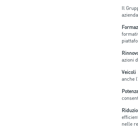
Il Grup
azienda
Formaz
formati
piattaf
Rinnovo
azioni 
Veicoli 
anche l’
Potenza
consenti
Riduzi
efficie
nelle re