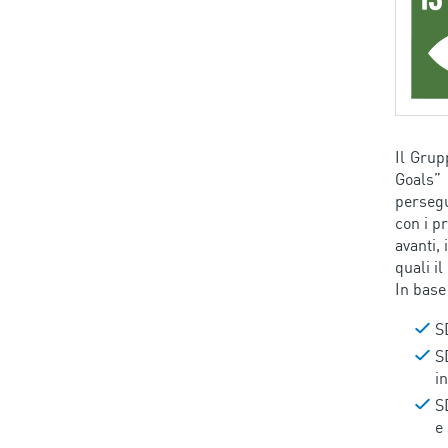
Il Grup
Goals” 
persegu
con i p
avanti,
quali i
In base 
SD
S
i
S
e 