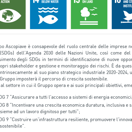
po Ascopiave è consapevole del ruolo centrale delle imprese 
(SDGs) dell’Agenda 2030 delle Nazioni Unite, così come del 
imento degli SDGs in termini di identificazione di nuove oppor
ropri stakeholder e gestione e monitoraggio dei rischi. È da que
 intrinsecamente al suo piano strategico industriale 2020-2024, 
l Gruppo imposterà il percorso di crescita sostenibile.
al settore in cui il Gruppo opera e ai suoi principali obiettivi, e
G 7 “Assicurare a tutti l’accesso a sistemi di energia economici, 
DG 8 “Incentivare una crescita economica duratura, inclusiva e s
nsieme ad un lavoro dignitoso per tutti”;
DG 9 “Costruire un’infrastruttura resiliente, promuovere l’innova
sostenibile”.