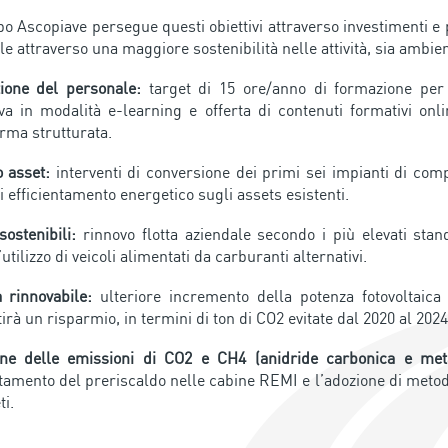
po Ascopiave persegue questi obiettivi attraverso investimenti e 
le attraverso una maggiore sostenibilità nelle attività, sia ambien
ione del personale:
target di 15 ore/anno di formazione per 
va in modalità e-learning e offerta di contenuti formativi onlin
orma strutturata.
 asset:
interventi di conversione dei primi sei impianti di compr
di efficientamento energetico sugli assets esistenti.
sostenibili:
rinnovo flotta aziendale secondo i più elevati stan
utilizzo di veicoli alimentati da carburanti alternativi.
 rinnovabile:
ulteriore incremento della potenza fotovoltaica
rà un risparmio, in termini di ton di CO2 evitate dal 2020 al 2024,
one delle emissioni di CO2 e CH4 (anidride carbonica e met
ntamento del preriscaldo nelle cabine REMI e l’adozione di metodi
ti.