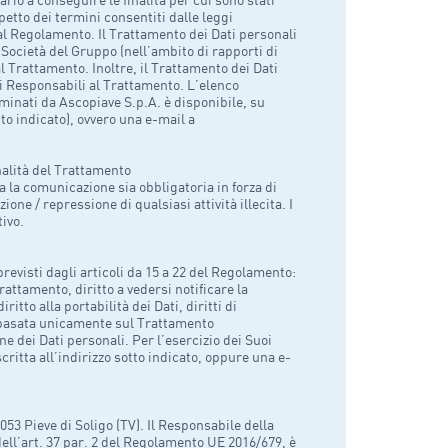
spetto dei termini consentiti dalle leggi
dal Regolamento. Il Trattamento dei Dati personali
 Società del Gruppo (nell’ambito di rapporti di
 al Trattamento. Inoltre, il Trattamento dei Dati
 di Responsabili al Trattamento. L’elenco
minati da Ascopiave S.p.A. è disponibile, su
to indicato), ovvero una e-mail a
nalità del Trattamento
a la comunicazione sia obbligatoria in forza di
one / repressione di qualsiasi attività illecita. I
tivo.
 previsti dagli articoli da 15 a 22 del Regolamento:
 Trattamento, diritto a vedersi notificare la
ritto alla portabilità dei Dati, diritti di
e basata unicamente sul Trattamento
e dei Dati personali. Per l’esercizio dei Suoi
critta all’indirizzo sotto indicato, oppure una e-
053 Pieve di Soligo (TV). Il Responsabile della
dell’art. 37 par. 2 del Regolamento UE 2016/679, è