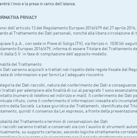
ntirà l’invio e la presa in carico dell’istanza.
ORMATIVA PRIVACY
ensi dell’articolo 13 del Regolamento Europeo 2016/679 del 27 aprile 2016, 
ardo al Trattamento dei Dati personali, nonché alla libera circolazione di t
piave S.p.A., con sede in Pieve di Soligo (TV), via Verizzo n. 1030 (di seguito 
lamento Europeo 2016/679, informa di essere Titolare del Trattamento de
iti dalla S.V. in fase di compilazione dell’apposito modello.
inalità del Trattamento
oi Dati saranno acquisiti e trattati nel rispetto delle regole fissate dal R
iesta di informazioni e per fornirLe l’adeguato riscontro.
ategoria dei Dati raccolti, natura del conferimento dei Dati e conseguenze 
ti trattati per adempiere alle finalità di cui al paragrafo 1 sono essenzial
ontatto (numero di telefono ed indirizzo e-mail). Il conferimento dei Dati per 
entuale rifiuto, come il conferimento d’informazioni inesatte e/o incomple
ontro della Società. La base giuridica dei Trattamenti, identificata dal Titol
lamento, quindi il consenso da Lei espresso, a fronte della presentazione 
odalità del Trattamento e termini di conservazioni dei Dati
ti raccolti saranno trattati e conservati sia con l’ausilio di strumenti aut
tualmente, su supporto cartaceo, secondo logiche strettamente correlate 
arantirne la sicurezza e la riservatezza per il periodo strettamente necessa