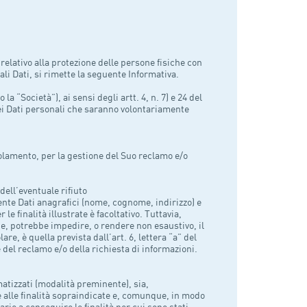
relativo alla protezione delle persone fisiche con
ali Dati, si rimette la seguente Informativa.
la “Società”), ai sensi degli artt. 4, n. 7) e 24 del
i Dati personali che saranno volontariamente
egolamento, per la gestione del Suo reclamo e/o
dell’eventuale rifiuto
mente Dati anagrafici (nome, cognome, indirizzo) e
le finalità illustrate è facoltativo. Tuttavia,
te, potrebbe impedire, o rendere non esaustivo, il
are, è quella prevista dall’art. 6, lettera “a” del
del reclamo e/o della richiesta di informazioni.
omatizzati (modalità preminente), sia,
alle finalità sopraindicate e, comunque, in modo
rio a conseguire le finalità per cui sono stati