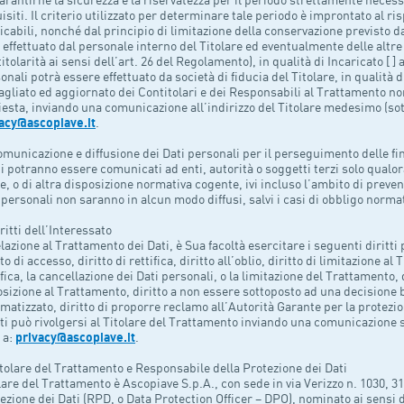
isiti. Il criterio utilizzato per determinare tale periodo è improntato al ri
icabili, nonché dal principio di limitazione della conservazione previsto 
 effettuato dal personale interno del Titolare ed eventualmente delle altre
itolarità ai sensi dell’art. 26 del Regolamento), in qualità di Incaricato [ ]
onali potrà essere effettuato da società di fiducia del Titolare, in qualità
agliato ed aggiornato dei Contitolari e dei Responsabili al Trattamento no
iesta, inviando una comunicazione all’indirizzo del Titolare medesimo (sot
acy@ascopiave.it
.
omunicazione e diffusione dei Dati personali per il perseguimento delle fi
ti potranno essere comunicati ad enti, autorità o soggetti terzi solo qualor
e, o di altra disposizione normativa cogente, ivi incluso l’ambito di prevenzi
 personali non saranno in alcun modo diffusi, salvi i casi di obbligo norma
iritti dell’Interessato
elazione al Trattamento dei Dati, è Sua facoltà esercitare i seguenti diritti
tto di accesso, diritto di rettifica, diritto all’oblio, diritto di limitazione al
ifica, la cancellazione dei Dati personali, o la limitazione del Trattamento, di
sizione al Trattamento, diritto a non essere sottoposto ad una decision
matizzato, diritto di proporre reclamo all’Autorità Garante per la protezion
tti può rivolgersi al Titolare del Trattamento inviando una comunicazione s
 a:
privacy@ascopiave.it
.
itolare del Trattamento e Responsabile della Protezione dei Dati
lare del Trattamento è Ascopiave S.p.A., con sede in via Verizzo n. 1030, 31
ezione dei Dati (RPD, o Data Protection Officer – DPO), nominato ai sensi 