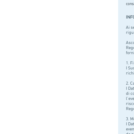
conse
INF
Ai s
rigu
Asco
Rego
forn
1. F
I Su
rich
2. C
I Da
di c
l’ev
risc
Rego
3. M
I Da
even
da g