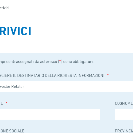
crivici
RIVICI
mpi contrassegnati da asterisco (
*
) sono obbligatori.
*
GLIERE IL DESTINATARIO DELLA RICHIESTA INFORMAZIONI
*
ME
COGNOME
IONE SOCIALE
PROVINCI