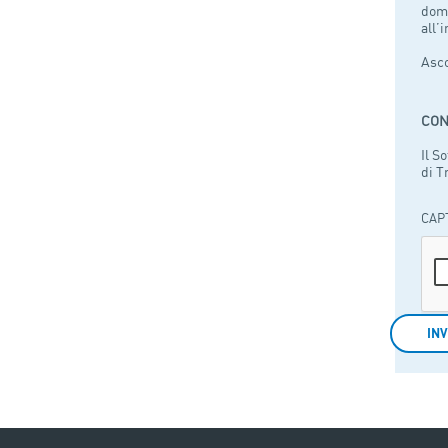
domi
all’
Asco
CON
Il S
di T
CAP