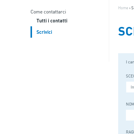
Home
›
S
Come contattarci
Tutti i contatti
SC
Scrivici
I ca
SCE
NO
RAG