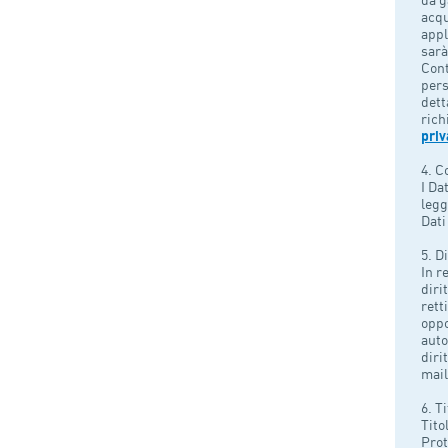
acqu
appl
sarà
Cont
pers
dett
rich
priv
4. C
I Da
legg
Dati
5. D
In r
diri
rett
oppo
auto
diri
mail
6. T
Tito
Prot