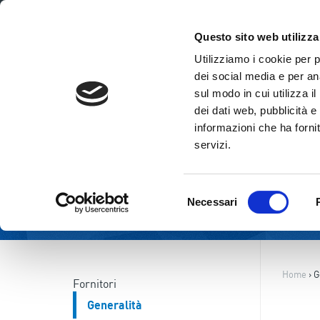
ITA
ENG
Questo sito web utilizza
Utilizziamo i cookie per 
dei social media e per ana
sul modo in cui utilizza i
dei dati web, pubblicità e
informazioni che ha fornit
servizi.
Selezione
Necessari
del
consenso
Home
›
G
Fornitori
Generalità