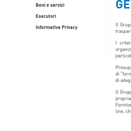
GE
Beni e servizi
Esecutori
Il Grup
Informativa Privacy
traspar
I crite
organiz
partico
Presupp
di “for
di adeg
Il Grup
propria
Fornito
line, ch