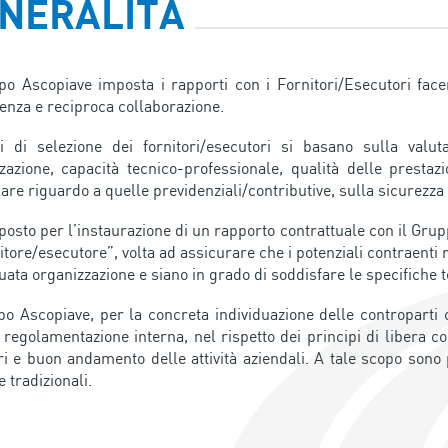
NERALITÀ
po Ascopiave imposta i rapporti con i Fornitori/Esecutori facen
enza e reciproca collaborazione.
ri di selezione dei fornitori/esecutori si basano sulla valut
zazione, capacità tecnico-professionale, qualità delle prestaz
lare riguardo a quelle previdenziali/contributive, sulla sicurezza 
osto per l’instaurazione di un rapporto contrattuale con il Grupp
nitore/esecutore”, volta ad assicurare che i potenziali contraenti 
uata organizzazione e siano in grado di soddisfare le specifiche t
po Ascopiave, per la concreta individuazione delle controparti 
 regolamentazione interna, nel rispetto dei principi di libera c
ri e buon andamento delle attività aziendali. A tale scopo sono 
e tradizionali.