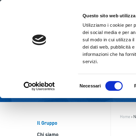
ITA
ENG
Questo sito web utilizza
Utilizziamo i cookie per 
dei social media e per ana
sul modo in cui utilizza i
dei dati web, pubblicità e
informazioni che ha fornit
servizi.
Selezione
Necessari
del
consenso
Home
›
N
Il Gruppo
Chi siamo