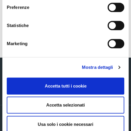
Sezione download
Preferenze
3M2021ConsolidatedResultsPresentation
Statistiche
Torna indietro
Marketing
Mostra dettagli
Accetta tutti i cookie
Via Verizzo, 1030 - 31053 Pieve di Soligo (TV) tel +39 0438 980098 fax +39
0438 82096 C.F. - P.I. - R.I. 03916270261
Accetta selezionati
PRIVACY POLICY ED INFORMATIVE GENERALI
Accordi di contitolarità
Usa solo i cookie necessari
Cookie Policy