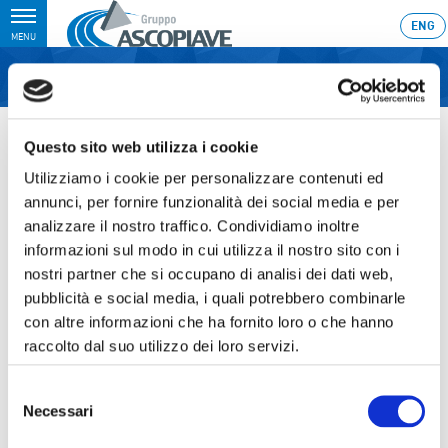
Toggle
ENG
MENU
navigation
Home
›
3M 2021 Consolidated Results – Conference call – Pieve di
Soligo,14th May 2021
Questo sito web utilizza i cookie
Ultimo aggiornamento: 14/05/2021 9:10
Utilizziamo i cookie per personalizzare contenuti ed
annunci, per fornire funzionalità dei social media e per
14.05.2021
analizzare il nostro traffico. Condividiamo inoltre
3M 2021 CONSOLIDATED
informazioni sul modo in cui utilizza il nostro sito con i
nostri partner che si occupano di analisi dei dati web,
RESULTS – CONFERENCE
pubblicità e social media, i quali potrebbero combinarle
CALL – PIEVE DI SOLIGO,14TH
con altre informazioni che ha fornito loro o che hanno
raccolto dal suo utilizzo dei loro servizi.
MAY 2021
Selezione
Necessari
del
consenso