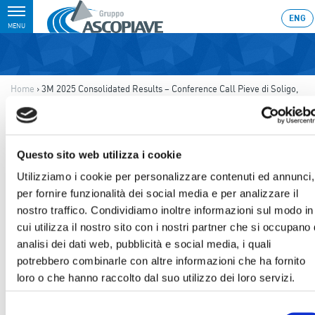
Toggle
ENG
MENU
navigation
Home
›
3M 2025 Consolidated Results – Conference Call Pieve di Soligo,
8th May 2025
Ultimo aggiornamento: 08/05/2025 13:59
08.05.2025
Questo sito web utilizza i cookie
3M 2025 CONSOLIDATED
Utilizziamo i cookie per personalizzare contenuti ed annunci,
per fornire funzionalità dei social media e per analizzare il
RESULTS – CONFERENCE
nostro traffico. Condividiamo inoltre informazioni sul modo in
CALL PIEVE DI SOLIGO, 8TH
cui utilizza il nostro sito con i nostri partner che si occupano 
analisi dei dati web, pubblicità e social media, i quali
MAY 2025
potrebbero combinarle con altre informazioni che ha fornito
loro o che hanno raccolto dal suo utilizzo dei loro servizi.
Selezione