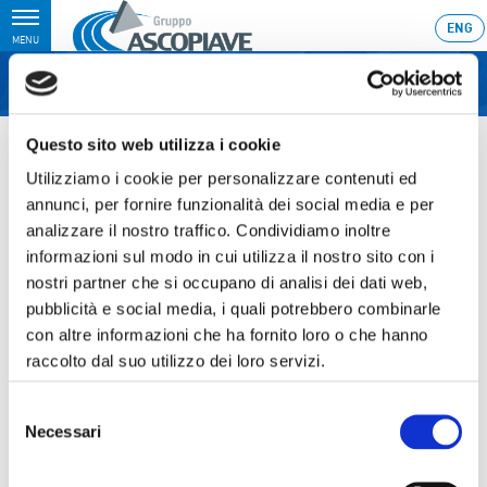
Toggle
ENG
MENU
navigation
Home
›
Bilancio consolidato ed individuale al 31 dicembre 2010
Questo sito web utilizza i cookie
Ultimo aggiornamento: 31/12/2010 23:59
Utilizziamo i cookie per personalizzare contenuti ed
annunci, per fornire funzionalità dei social media e per
31.12.2010
analizzare il nostro traffico. Condividiamo inoltre
BILANCIO CONSOLIDATO ED
informazioni sul modo in cui utilizza il nostro sito con i
nostri partner che si occupano di analisi dei dati web,
INDIVIDUALE AL 31 DICEMBRE
pubblicità e social media, i quali potrebbero combinarle
2010
con altre informazioni che ha fornito loro o che hanno
raccolto dal suo utilizzo dei loro servizi.
Selezione
Necessari
del
Sezione download
consenso