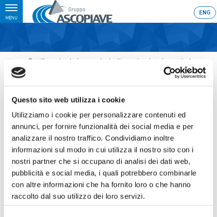
Toggle
ENG
MENU
navigation
Home
›
Rettifica calendario annuale degli eventi societari, ex articolo
2.6.2 del Regolamento dei Mercati Organizzati e gestiti da Borsa Italiana
S.p.A.
Ultimo aggiornamento: 24/01/2020 18:11
Questo sito web utilizza i cookie
24.01.2020
Utilizziamo i cookie per personalizzare contenuti ed
annunci, per fornire funzionalità dei social media e per
RETTIFICA CALENDARIO
analizzare il nostro traffico. Condividiamo inoltre
ANNUALE DEGLI EVENTI
informazioni sul modo in cui utilizza il nostro sito con i
SOCIETARI, EX ARTICOLO 2.6.2
nostri partner che si occupano di analisi dei dati web,
pubblicità e social media, i quali potrebbero combinarle
DEL REGOLAMENTO DEI
con altre informazioni che ha fornito loro o che hanno
MERCATI ORGANIZZATI E
raccolto dal suo utilizzo dei loro servizi.
GESTITI DA BORSA ITALIANA