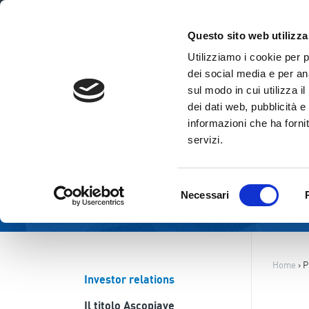
ITA
ENG
Questo sito web utilizza
Utilizziamo i cookie per 
dei social media e per ana
sul modo in cui utilizza i
dei dati web, pubblicità e
informazioni che ha fornit
servizi.
Selezione
Necessari
del
consenso
Home
›
P
Investor relations
Il titolo Ascopiave