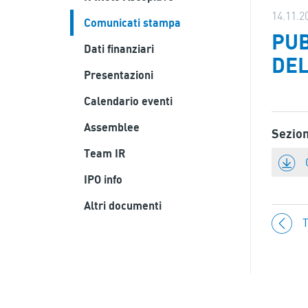
14.11.2
Comunicati stampa
PUB
Dati finanziari
DEL
Presentazioni
Calendario eventi
Assemblee
Sezio
Team IR
IPO info
Altri documenti
T