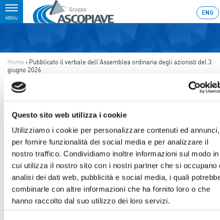
Toggle
ENG
MENU
navigation
Home
›
Pubblicato il verbale dell’Assemblea ordinaria degli azionisti del 3
giugno 2026
Ultimo aggiornamento: 24/06/2026 17:18
24.06.2026
Questo sito web utilizza i cookie
PUBBLICATO IL VERBALE
Utilizziamo i cookie per personalizzare contenuti ed annunci,
DELL’ASSEMBLEA ORDINARIA
per fornire funzionalità dei social media e per analizzare il
nostro traffico. Condividiamo inoltre informazioni sul modo in
DEGLI AZIONISTI DEL 3
cui utilizza il nostro sito con i nostri partner che si occupano 
GIUGNO 2026
analisi dei dati web, pubblicità e social media, i quali potrebb
combinarle con altre informazioni che ha fornito loro o che
hanno raccolto dal suo utilizzo dei loro servizi.