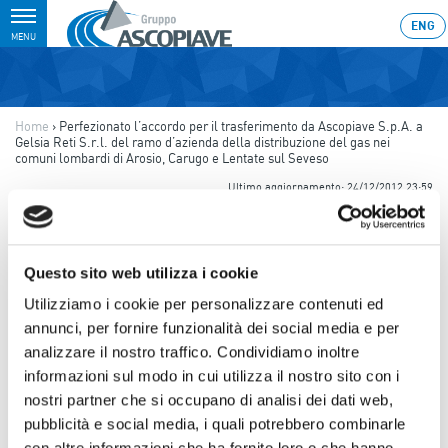
Toggle
ENG
MENU
navigation
Home
›
Perfezionato l’accordo per il trasferimento da Ascopiave S.p.A. a
Gelsia Reti S.r.l. del ramo d’azienda della distribuzione del gas nei
comuni lombardi di Arosio, Carugo e Lentate sul Seveso
Ultimo aggiornamento: 24/12/2012 23:59
24.12.2012
PERFEZIONATO L’ACCORDO
Questo sito web utilizza i cookie
PER IL TRASFERIMENTO DA
Utilizziamo i cookie per personalizzare contenuti ed
annunci, per fornire funzionalità dei social media e per
ASCOPIAVE S.P.A. A GELSIA
analizzare il nostro traffico. Condividiamo inoltre
RETI S.R.L. DEL RAMO
informazioni sul modo in cui utilizza il nostro sito con i
D’AZIENDA DELLA
nostri partner che si occupano di analisi dei dati web,
pubblicità e social media, i quali potrebbero combinarle
DISTRIBUZIONE DEL GAS NEI