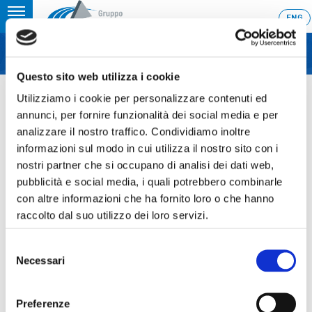
Toggle
ENG
MENU
navigation
Questo sito web utilizza i cookie
Home
›
Internal Dealing
Utilizziamo i cookie per personalizzare contenuti ed
Ultimo aggiornamento: 20/05/2020 14:49
annunci, per fornire funzionalità dei social media e per
analizzare il nostro traffico. Condividiamo inoltre
20.05.2020
informazioni sul modo in cui utilizza il nostro sito con i
INTERNAL DEALING
nostri partner che si occupano di analisi dei dati web,
pubblicità e social media, i quali potrebbero combinarle
con altre informazioni che ha fornito loro o che hanno
raccolto dal suo utilizzo dei loro servizi.
Sezione download
Selezione
Necessari
del
consenso
COS_Ascopiave_Internal_Dealing_ITA_ENG_20052020
Preferenze