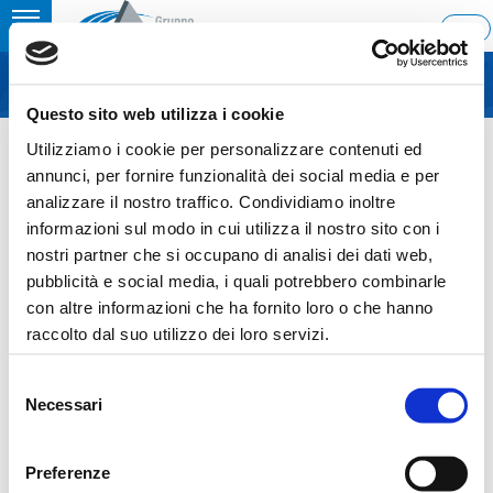
Toggle
ENG
MENU
navigation
Questo sito web utilizza i cookie
Home
›
INTERNAL DEALING
Utilizziamo i cookie per personalizzare contenuti ed
Ultimo aggiornamento: 04/10/2023 16:43
annunci, per fornire funzionalità dei social media e per
analizzare il nostro traffico. Condividiamo inoltre
04.10.2023
informazioni sul modo in cui utilizza il nostro sito con i
INTERNAL DEALING
nostri partner che si occupano di analisi dei dati web,
pubblicità e social media, i quali potrebbero combinarle
con altre informazioni che ha fornito loro o che hanno
raccolto dal suo utilizzo dei loro servizi.
Sezione download
Selezione
Necessari
del
COS-Ascopiave-Internal-dealing_ITA-
consenso
ENG_04102023
Preferenze