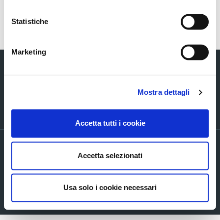
Torna indietro
Statistiche
Marketing
Mostra dettagli
Via Verizzo, 1030 - 31053 Pieve di Soligo (TV) tel +39 0438 980098 fax +39
0438 82096 C.F. - P.I. - R.I. 03916270261
Accetta tutti i cookie
PRIVACY POLICY ED INFORMATIVE GENERALI
Accetta selezionati
Accordi di contitolarità
Cookie Policy
Company info
Usa solo i cookie necessari
Mappa del sito
Accessibilita