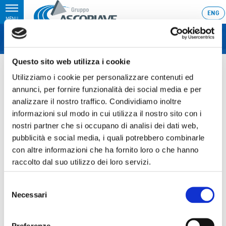
Toggle
ENG
MENU
navigation
Questo sito web utilizza i cookie
Home
›
Informativa sull’acquisto di azioni proprie
Utilizziamo i cookie per personalizzare contenuti ed
Ultimo aggiornamento: 16/07/2019 8:42
annunci, per fornire funzionalità dei social media e per
analizzare il nostro traffico. Condividiamo inoltre
16.07.2019
informazioni sul modo in cui utilizza il nostro sito con i
INFORMATIVA
nostri partner che si occupano di analisi dei dati web,
SULL’ACQUISTO DI AZIONI
pubblicità e social media, i quali potrebbero combinarle
con altre informazioni che ha fornito loro o che hanno
PROPRIE
raccolto dal suo utilizzo dei loro servizi.
Selezione
Necessari
del
Sezione download
consenso
Preferenze