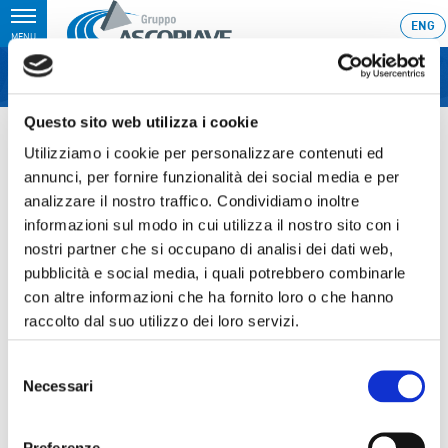
Toggle
ENG
MENU
navigation
Questo sito web utilizza i cookie
Home
›
Informativa sull’acquisto di azioni proprie
Utilizziamo i cookie per personalizzare contenuti ed
Ultimo aggiornamento: 24/06/2019 17:35
annunci, per fornire funzionalità dei social media e per
analizzare il nostro traffico. Condividiamo inoltre
24.06.2019
informazioni sul modo in cui utilizza il nostro sito con i
INFORMATIVA
nostri partner che si occupano di analisi dei dati web,
SULL’ACQUISTO DI AZIONI
pubblicità e social media, i quali potrebbero combinarle
con altre informazioni che ha fornito loro o che hanno
PROPRIE
raccolto dal suo utilizzo dei loro servizi.
Selezione
Necessari
del
Sezione download
consenso
Preferenze