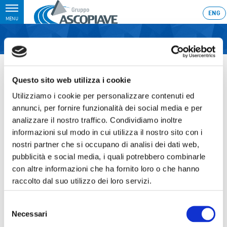
Toggle
ENG
MENU
navigation
Home
›
Deposito della Relazione finanziaria annuale 2013 e della
documentazione assembleare
Questo sito web utilizza i cookie
Ultimo aggiornamento: 28/03/2014 23:51
Utilizziamo i cookie per personalizzare contenuti ed
annunci, per fornire funzionalità dei social media e per
28.03.2014
analizzare il nostro traffico. Condividiamo inoltre
DEPOSITO DELLA RELAZIONE
informazioni sul modo in cui utilizza il nostro sito con i
FINANZIARIA ANNUALE 2013 E
nostri partner che si occupano di analisi dei dati web,
pubblicità e social media, i quali potrebbero combinarle
DELLA DOCUMENTAZIONE
con altre informazioni che ha fornito loro o che hanno
ASSEMBLEARE
raccolto dal suo utilizzo dei loro servizi.
Selezione
Necessari
del