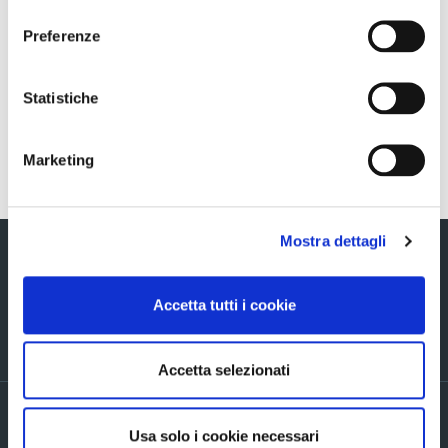
consenso
Sezione download
Preferenze
Deposito della Relazione finanziaria annuale 2013 e
della documentazione assembleare
Statistiche
Marketing
Torna indietro
Mostra dettagli
Accetta tutti i cookie
Via Verizzo, 1030 - 31053 Pieve di Soligo (TV) tel +39 0438 980098 fax +39
0438 82096 C.F. - P.I. - R.I. 03916270261
Accetta selezionati
PRIVACY POLICY ED INFORMATIVE GENERALI
Usa solo i cookie necessari
Accordi di contitolarità