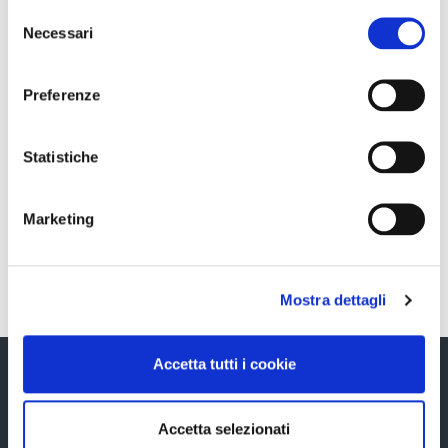
Selezione
11971 DEL 14 MAGGIO 1999
Necessari
del
consenso
Preferenze
Sezione download
Statistiche
COS_Ascopiave_Comunicazione_art_85-
bis_RE_ITA_07032022
Marketing
Torna indietro
Mostra dettagli
Accetta tutti i cookie
Accetta selezionati