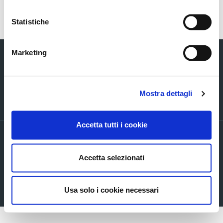
Torna indietro
Statistiche
Marketing
Mostra dettagli
Via Verizzo, 1030 - 31053 Pieve di Soligo (TV) tel +39 0438 980098 fax +39
0438 82096 C.F. - P.I. - R.I. 03916270261
Accetta tutti i cookie
PRIVACY POLICY ED INFORMATIVE GENERALI
Accordi di contitolarità
Accetta selezionati
Cookie Policy
Company info
Mappa del sito
Usa solo i cookie necessari
Accessibilita