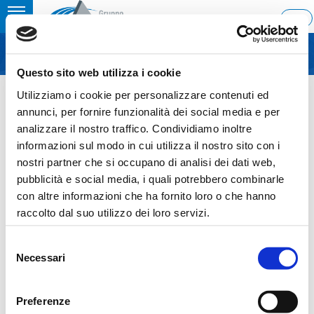
Toggle
ENG
MENU
navigation
Questo sito web utilizza i cookie
Home
›
Buy Back – Marzo 2020
Utilizziamo i cookie per personalizzare contenuti ed
Ultimo aggiornamento: 03/04/2020 12:45
annunci, per fornire funzionalità dei social media e per
analizzare il nostro traffico. Condividiamo inoltre
03.04.2020
informazioni sul modo in cui utilizza il nostro sito con i
BUY BACK – MARZO 2020
nostri partner che si occupano di analisi dei dati web,
pubblicità e social media, i quali potrebbero combinarle
con altre informazioni che ha fornito loro o che hanno
raccolto dal suo utilizzo dei loro servizi.
Sezione download
Selezione
Necessari
del
COS_Ascopiave_BuyBack_Marzo_2020_ITA-ENG
consenso
Preferenze