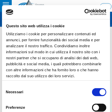
Toggle
ENG
MENU
navigation
Questo sito web utilizza i cookie
Home
›
BUY BACK – LUGLIO 2019
Utilizziamo i cookie per personalizzare contenuti ed
Ultimo aggiornamento: 02/08/2019 8:23
annunci, per fornire funzionalità dei social media e per
analizzare il nostro traffico. Condividiamo inoltre
02.08.2019
informazioni sul modo in cui utilizza il nostro sito con i
BUY BACK – LUGLIO 2019
nostri partner che si occupano di analisi dei dati web,
pubblicità e social media, i quali potrebbero combinarle
con altre informazioni che ha fornito loro o che hanno
raccolto dal suo utilizzo dei loro servizi.
Sezione download
Selezione
Necessari
del
0887-68-2019
consenso
Preferenze