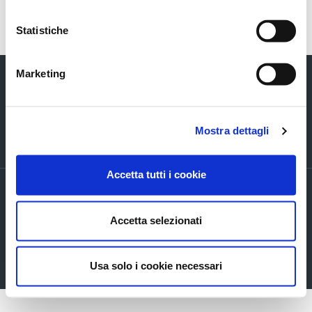
Torna indietro
Statistiche
Marketing
Mostra dettagli
Via Verizzo, 1030 - 31053 Pieve di Soligo (TV) tel +39 0438 980098 fax +39
0438 82096 C.F. - P.I. - R.I. 03916270261
Accetta tutti i cookie
PRIVACY POLICY ED INFORMATIVE GENERALI
Accordi di contitolarità
Accetta selezionati
Cookie Policy
Company info
Mappa del sito
Usa solo i cookie necessari
Accessibilita