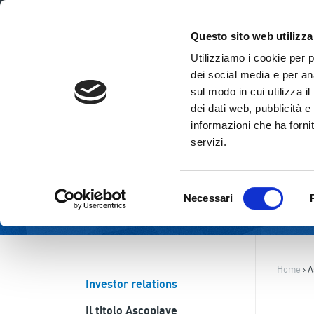
ITA
ENG
Questo sito web utilizza
Utilizziamo i cookie per 
dei social media e per ana
sul modo in cui utilizza i
dei dati web, pubblicità e
informazioni che ha fornit
servizi.
Selezione
Necessari
del
consenso
Home
›
A
Investor relations
Il titolo Ascopiave