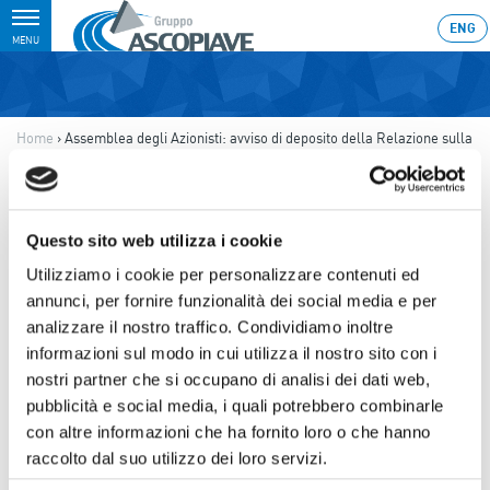
Toggle
ENG
MENU
navigation
Home
›
Assemblea degli Azionisti: avviso di deposito della Relazione sulla
Remunerazione e del Piano acquisto e disposizione di azioni proprie
Ultimo aggiornamento: 04/04/2018 16:39
04.04.2018
Questo sito web utilizza i cookie
ASSEMBLEA DEGLI AZIONISTI:
Utilizziamo i cookie per personalizzare contenuti ed
annunci, per fornire funzionalità dei social media e per
AVVISO DI DEPOSITO DELLA
analizzare il nostro traffico. Condividiamo inoltre
RELAZIONE SULLA
informazioni sul modo in cui utilizza il nostro sito con i
nostri partner che si occupano di analisi dei dati web,
REMUNERAZIONE E DEL
pubblicità e social media, i quali potrebbero combinarle
PIANO ACQUISTO E
con altre informazioni che ha fornito loro o che hanno
DISPOSIZIONE DI AZIONI
raccolto dal suo utilizzo dei loro servizi.