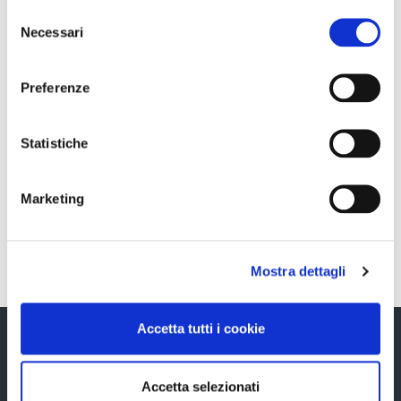
PROPRIE
Selezione
Necessari
del
consenso
Preferenze
Sezione download
Statistiche
COS_Ascopiave_documentiassemblea_04042018_ITA
Marketing
Torna indietro
Mostra dettagli
Accetta tutti i cookie
Accetta selezionati