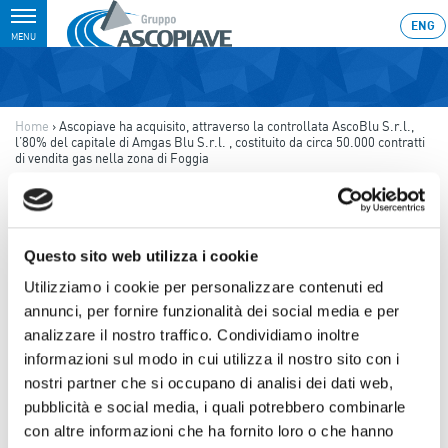
Toggle
ENG
MENU
navigation
Home
›
Ascopiave ha acquisito, attraverso la controllata AscoBlu S.r.l.,
l’80% del capitale di Amgas Blu S.r.l. , costituito da circa 50.000 contratti
di vendita gas nella zona di Foggia
Ultimo aggiornamento: 30/06/2011 23:46
30.06.2011
Questo sito web utilizza i cookie
ASCOPIAVE HA ACQUISITO,
Utilizziamo i cookie per personalizzare contenuti ed
ATTRAVERSO LA
annunci, per fornire funzionalità dei social media e per
CONTROLLATA ASCOBLU
analizzare il nostro traffico. Condividiamo inoltre
informazioni sul modo in cui utilizza il nostro sito con i
S.R.L., L’80% DEL CAPITALE
nostri partner che si occupano di analisi dei dati web,
DI AMGAS BLU S.R.L. ,
pubblicità e social media, i quali potrebbero combinarle
con altre informazioni che ha fornito loro o che hanno
COSTITUITO DA CIRCA 50.000