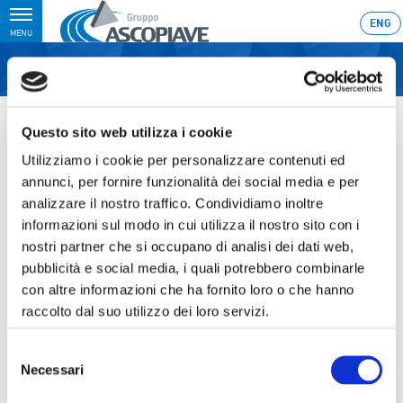
Toggle
ENG
MENU
navigation
Home
›
Approvati dal Consiglio di Amministrazione i risultati del primo
semestre 2018
Questo sito web utilizza i cookie
Ultimo aggiornamento: 01/08/2018 11:44
Utilizziamo i cookie per personalizzare contenuti ed
annunci, per fornire funzionalità dei social media e per
01.08.2018
analizzare il nostro traffico. Condividiamo inoltre
APPROVATI DAL CONSIGLIO DI
informazioni sul modo in cui utilizza il nostro sito con i
nostri partner che si occupano di analisi dei dati web,
AMMINISTRAZIONE I
pubblicità e social media, i quali potrebbero combinarle
RISULTATI DEL PRIMO
con altre informazioni che ha fornito loro o che hanno
raccolto dal suo utilizzo dei loro servizi.
SEMESTRE 2018
Selezione
Necessari
del
consenso