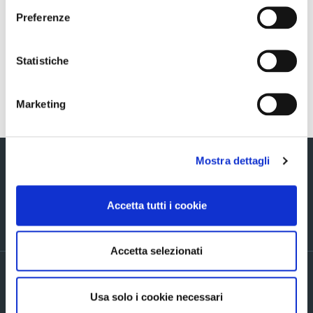
Sezione download
Preferenze
COS_Ascopiave_1H2018_ITA.pdf
Statistiche
Torna indietro
Marketing
Mostra dettagli
Accetta tutti i cookie
Via Verizzo, 1030 - 31053 Pieve di Soligo (TV) tel +39 0438 980098 fax +39
0438 82096 C.F. - P.I. - R.I. 03916270261
Accetta selezionati
PRIVACY POLICY ED INFORMATIVE GENERALI
Accordi di contitolarità
Usa solo i cookie necessari
Cookie Policy