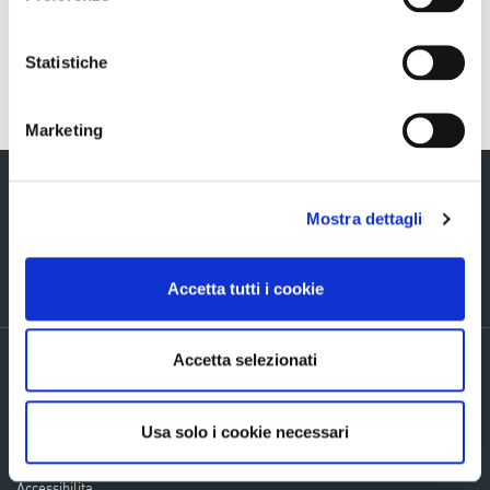
Statistiche
Torna indietro
Marketing
Mostra dettagli
Via Verizzo, 1030 - 31053 Pieve di Soligo (TV) tel +39 0438 980098 fax +39
Accetta tutti i cookie
0438 82096 C.F. - P.I. - R.I. 03916270261
Accetta selezionati
PRIVACY POLICY ED INFORMATIVE GENERALI
Accordi di contitolarità
Cookie Policy
Usa solo i cookie necessari
Company info
Mappa del sito
Accessibilita