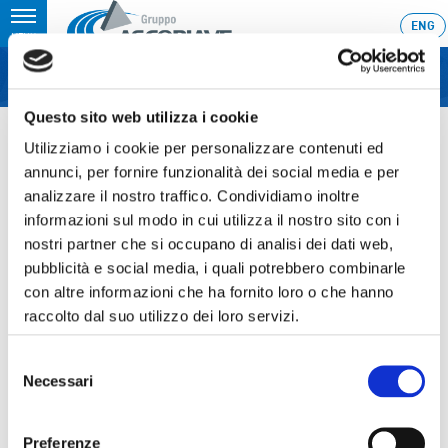
Toggle
ENG
MENU
navigation
Questo sito web utilizza i cookie
Home
›
Aggregazioni Multiutility: Ascopiave firma il memorandum di
intesa proposto da Veneto Sviluppo
Utilizziamo i cookie per personalizzare contenuti ed
annunci, per fornire funzionalità dei social media e per
Ultimo aggiornamento: 22/02/2008 23:36
analizzare il nostro traffico. Condividiamo inoltre
22.02.2008
informazioni sul modo in cui utilizza il nostro sito con i
nostri partner che si occupano di analisi dei dati web,
AGGREGAZIONI MULTIUTILITY:
pubblicità e social media, i quali potrebbero combinarle
ASCOPIAVE FIRMA IL
con altre informazioni che ha fornito loro o che hanno
MEMORANDUM DI INTESA
raccolto dal suo utilizzo dei loro servizi.
PROPOSTO DA VENETO
Selezione
Necessari
SVILUPPO
del
consenso
Preferenze