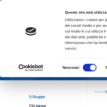
ITA
ENG
Questo sito web utilizza
Utilizziamo i cookie per 
dei social media e per ana
sul modo in cui utilizza i
dei dati web, pubblicità e
informazioni che ha fornit
servizi.
Selezione
Necessari
del
consenso
Home
›
N
Il Gruppo
Chi siamo