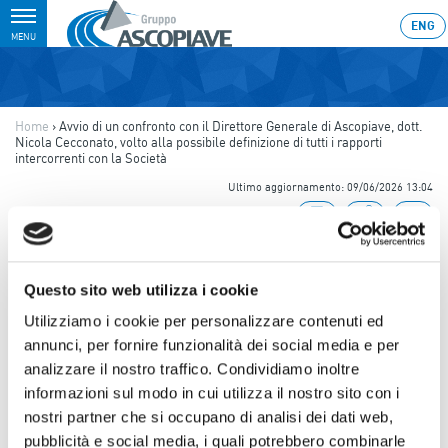
Toggle
ENG
MENU
navigation
Home
›
Avvio di un confronto con il Direttore Generale di Ascopiave, dott.
Nicola Cecconato, volto alla possibile definizione di tutti i rapporti
intercorrenti con la Società
Ultimo aggiornamento: 09/06/2026 13:04
09.06.2026
AVVIO DI UN CONFRONTO CON
Questo sito web utilizza i cookie
IL DIRETTORE GENERALE DI
Utilizziamo i cookie per personalizzare contenuti ed
ASCOPIAVE, DOTT. NICOLA
annunci, per fornire funzionalità dei social media e per
CECCONATO, VOLTO ALLA
analizzare il nostro traffico. Condividiamo inoltre
informazioni sul modo in cui utilizza il nostro sito con i
POSSIBILE DEFINIZIONE DI
nostri partner che si occupano di analisi dei dati web,
TUTTI I RAPPORTI
pubblicità e social media, i quali potrebbero combinarle