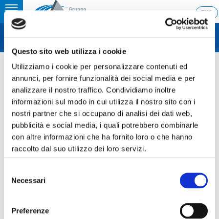
Toggle
ENG
MENU
navigation
Questo sito web utilizza i cookie
Home
›
Star Conference – London
Utilizziamo i cookie per personalizzare contenuti ed
Ultimo aggiornamento: 05/10/2015 15:02
annunci, per fornire funzionalità dei social media e per
analizzare il nostro traffico. Condividiamo inoltre
05.10.2015
informazioni sul modo in cui utilizza il nostro sito con i
STAR CONFERENCE –
nostri partner che si occupano di analisi dei dati web,
pubblicità e social media, i quali potrebbero combinarle
LONDON
con altre informazioni che ha fornito loro o che hanno
raccolto dal suo utilizzo dei loro servizi.
Selezione
Necessari
Sezione download
del
consenso
Star-Conference-Londra-06-10-15
Preferenze