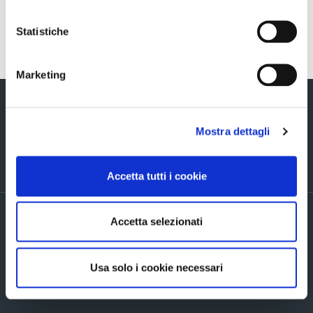
Statistiche
Torna indietro
Marketing
Mostra dettagli
Via Verizzo, 1030 - 31053 Pieve di Soligo (TV) tel +39 0438 980098 fax +39
Accetta tutti i cookie
0438 82096 C.F. - P.I. - R.I. 03916270261
PRIVACY POLICY ED INFORMATIVE GENERALI
Accetta selezionati
Accordi di contitolarità
Cookie Policy
Company info
Usa solo i cookie necessari
Mappa del sito
Accessibilita