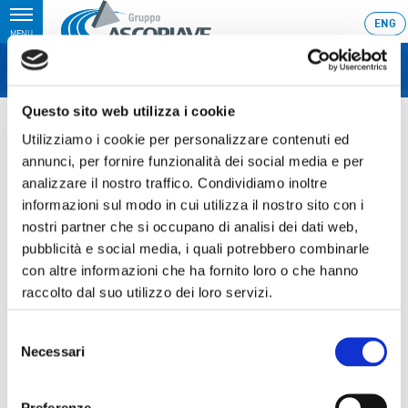
Toggle
ENG
MENU
navigation
Questo sito web utilizza i cookie
Home
›
Investor roadshow London, 12th November 2025
Utilizziamo i cookie per personalizzare contenuti ed
Ultimo aggiornamento: 10/11/2025 17:36
annunci, per fornire funzionalità dei social media e per
analizzare il nostro traffico. Condividiamo inoltre
10.11.2025
informazioni sul modo in cui utilizza il nostro sito con i
INVESTOR ROADSHOW
nostri partner che si occupano di analisi dei dati web,
LONDON, 12TH NOVEMBER
pubblicità e social media, i quali potrebbero combinarle
con altre informazioni che ha fornito loro o che hanno
2025
raccolto dal suo utilizzo dei loro servizi.
Selezione
Necessari
del
Sezione download
consenso
Preferenze