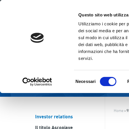
ITA
ENG
Questo sito web utilizza
Utilizziamo i cookie per 
dei social media e per ana
sul modo in cui utilizza i
dei dati web, pubblicità e
informazioni che ha fornit
servizi.
Selezione
Necessari
del
consenso
Home
›
9
Investor relations
Il titolo Ascopiave