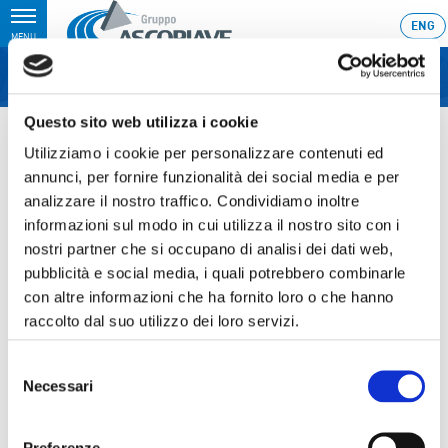
Toggle
ENG
MENU
navigation
Questo sito web utilizza i cookie
Home
›
1Q 2009 Consolidated Results – Conference Call
Utilizziamo i cookie per personalizzare contenuti ed
Ultimo aggiornamento: 15/05/2009 23:56
annunci, per fornire funzionalità dei social media e per
analizzare il nostro traffico. Condividiamo inoltre
15.05.2009
informazioni sul modo in cui utilizza il nostro sito con i
1Q 2009 CONSOLIDATED
nostri partner che si occupano di analisi dei dati web,
RESULTS – CONFERENCE
pubblicità e social media, i quali potrebbero combinarle
con altre informazioni che ha fornito loro o che hanno
CALL
raccolto dal suo utilizzo dei loro servizi.
Selezione
Necessari
del
Sezione download
consenso
Preferenze