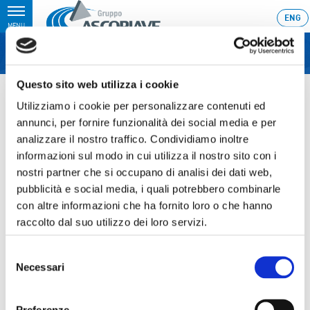
Toggle
ENG
MENU
navigation
Questo sito web utilizza i cookie
Home
›
Resoconto intermedio di gestione al 30 settembre 2015
Utilizziamo i cookie per personalizzare contenuti ed
Ultimo aggiornamento: 10/11/2015 7:36
annunci, per fornire funzionalità dei social media e per
analizzare il nostro traffico. Condividiamo inoltre
10.11.2015
informazioni sul modo in cui utilizza il nostro sito con i
RESOCONTO INTERMEDIO DI
nostri partner che si occupano di analisi dei dati web,
GESTIONE AL 30 SETTEMBRE
pubblicità e social media, i quali potrebbero combinarle
con altre informazioni che ha fornito loro o che hanno
2015
raccolto dal suo utilizzo dei loro servizi.
Selezione
Necessari
del
Sezione download
consenso
Preferenze