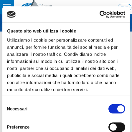
Toggle
ENG
MENU
navigation
Questo sito web utilizza i cookie
Home
›
Relazione finanziaria annuale 2017
Utilizziamo i cookie per personalizzare contenuti ed
Ultimo aggiornamento: 03/04/2018 9:12
annunci, per fornire funzionalità dei social media e per
analizzare il nostro traffico. Condividiamo inoltre
03.04.2018
informazioni sul modo in cui utilizza il nostro sito con i
RELAZIONE FINANZIARIA
nostri partner che si occupano di analisi dei dati web,
pubblicità e social media, i quali potrebbero combinarle
ANNUALE 2017
con altre informazioni che ha fornito loro o che hanno
raccolto dal suo utilizzo dei loro servizi.
Selezione
Necessari
Sezione download
del
consenso
Ascopiave_Bilancio_2017_completo.pdf
Preferenze