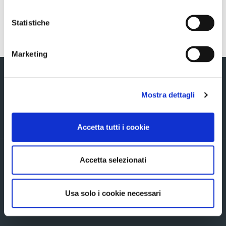
Statistiche
Torna indietro
Marketing
Mostra dettagli
Via Verizzo, 1030 - 31053 Pieve di Soligo (TV) tel +39 0438 980098 fax +39
Accetta tutti i cookie
0438 82096 C.F. - P.I. - R.I. 03916270261
PRIVACY POLICY ED INFORMATIVE GENERALI
Accetta selezionati
Accordi di contitolarità
Cookie Policy
Company info
Usa solo i cookie necessari
Mappa del sito
Accessibilita