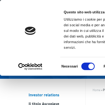
ITA
ENG
Questo sito web utilizza
Utilizziamo i cookie per 
dei social media e per ana
sul modo in cui utilizza i
dei dati web, pubblicità e
informazioni che ha fornit
servizi.
Selezione
Necessari
del
consenso
Home
›
P
Investor relations
Il titolo Ascopiave