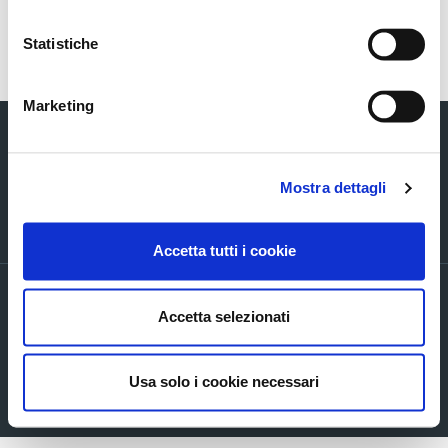
Torna indietro
Statistiche
Marketing
Mostra dettagli
Via Verizzo, 1030 - 31053 Pieve di Soligo (TV) tel +39 0438 980098 fax +39
0438 82096 C.F. - P.I. - R.I. 03916270261
Accetta tutti i cookie
PRIVACY POLICY ED INFORMATIVE GENERALI
Accetta selezionati
Accordi di contitolarità
Cookie Policy
Company info
Usa solo i cookie necessari
Mappa del sito
Accessibilita