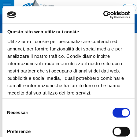
Toggle
ENG
MENU
navigation
Questo sito web utilizza i cookie
Home
›
Internal dealing
Utilizziamo i cookie per personalizzare contenuti ed
Ultimo aggiornamento: 12/05/2026 16:25
annunci, per fornire funzionalità dei social media e per
analizzare il nostro traffico. Condividiamo inoltre
12.05.2026
informazioni sul modo in cui utilizza il nostro sito con i
INTERNAL DEALING
nostri partner che si occupano di analisi dei dati web,
pubblicità e social media, i quali potrebbero combinarle
con altre informazioni che ha fornito loro o che hanno
raccolto dal suo utilizzo dei loro servizi.
Sezione download
Selezione
Necessari
del
COS_Ascopiave_Internal_dealing_ITA-
consenso
ENG_12052026
Preferenze