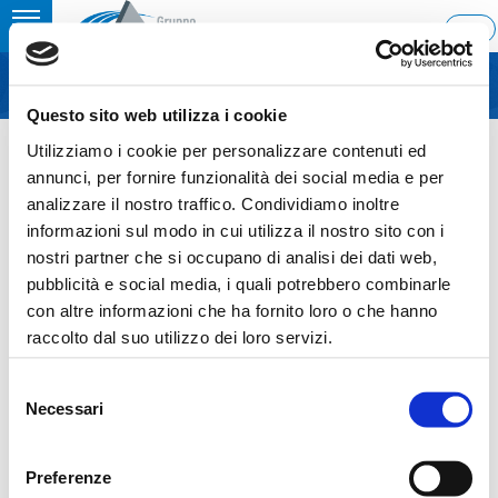
Toggle
ENG
MENU
navigation
Questo sito web utilizza i cookie
Home
›
Internal dealing
Utilizziamo i cookie per personalizzare contenuti ed
Ultimo aggiornamento: 08/05/2026 14:30
annunci, per fornire funzionalità dei social media e per
analizzare il nostro traffico. Condividiamo inoltre
08.05.2026
informazioni sul modo in cui utilizza il nostro sito con i
INTERNAL DEALING
nostri partner che si occupano di analisi dei dati web,
pubblicità e social media, i quali potrebbero combinarle
con altre informazioni che ha fornito loro o che hanno
raccolto dal suo utilizzo dei loro servizi.
Sezione download
Selezione
Necessari
del
COS_Ascopiave_Internal_dealing_ITA-
consenso
ENG_08052026
Preferenze