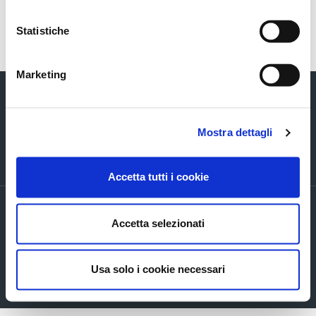
Torna indietro
Statistiche
Marketing
Mostra dettagli
Via Verizzo, 1030 - 31053 Pieve di Soligo (TV) tel +39 0438 980098 fax +39
0438 82096 C.F. - P.I. - R.I. 03916270261
Accetta tutti i cookie
PRIVACY POLICY ED INFORMATIVE GENERALI
Accetta selezionati
Accordi di contitolarità
Cookie Policy
Company info
Usa solo i cookie necessari
Mappa del sito
Accessibilita