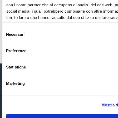
Sezione download
con i nostri partner che si occupano di analisi dei dati web, p
social media, i quali potrebbero combinarle con altre informa
fornito loro o che hanno raccolto dal suo utilizzo dei loro serv
COS_Ascopiave_Gruppo_Hera_sale_al_100%_di_EstEnergy
Selezione
Necessari
del
consenso
Torna indietro
Preferenze
Statistiche
Marketing
Via Verizzo, 1030 - 31053 Pieve di Soligo (TV) tel +39 0438 980098 fax +39
0438 82096 C.F. - P.I. - R.I. 03916270261
Mostra d
PRIVACY POLICY ED INFORMATIVE GENERALI