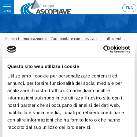
Toggle
ENG
MENU
navigation
Home
›
Comunicazione dell’ammontare complessivo dei diritti di voto ai
sensi dell’art. 85-bis, comma 4-bis, del Regolamento Consob 11971 del
14 maggio 1999
Ultimo aggiornamento: 07/10/2021 20:12
Questo sito web utilizza i cookie
07.10.2021
Utilizziamo i cookie per personalizzare contenuti ed
COMUNICAZIONE
annunci, per fornire funzionalità dei social media e per
analizzare il nostro traffico. Condividiamo inoltre
DELL’AMMONTARE
informazioni sul modo in cui utilizza il nostro sito con i
COMPLESSIVO DEI DIRITTI DI
nostri partner che si occupano di analisi dei dati web,
VOTO AI SENSI DELL’ART. 85-
pubblicità e social media, i quali potrebbero combinarle
con altre informazioni che ha fornito loro o che hanno
BIS, COMMA 4-BIS, DEL
raccolto dal suo utilizzo dei loro servizi.
REGOLAMENTO CONSOB