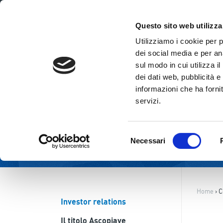
ITA
ENG
Questo sito web utilizza
Utilizziamo i cookie per 
dei social media e per ana
sul modo in cui utilizza i
dei dati web, pubblicità e
informazioni che ha fornit
servizi.
Selezione
Necessari
del
consenso
Home
›
C
Investor relations
Il titolo Ascopiave