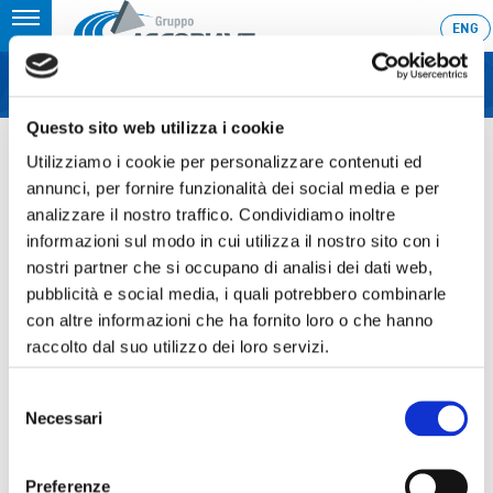
Toggle
ENG
MENU
navigation
Questo sito web utilizza i cookie
Home
›
Assemblea dei soci del 23 aprile 2019
Utilizziamo i cookie per personalizzare contenuti ed
Ultimo aggiornamento: 22/03/2019 21:42
annunci, per fornire funzionalità dei social media e per
analizzare il nostro traffico. Condividiamo inoltre
22.03.2019
informazioni sul modo in cui utilizza il nostro sito con i
ASSEMBLEA DEI SOCI DEL 23
nostri partner che si occupano di analisi dei dati web,
APRILE 2019
pubblicità e social media, i quali potrebbero combinarle
con altre informazioni che ha fornito loro o che hanno
raccolto dal suo utilizzo dei loro servizi.
Selezione
Sezione download
Necessari
del
consenso
02_AscopiaveASS-2019-04-23-ConvocazioneCOS-
ITA
Preferenze