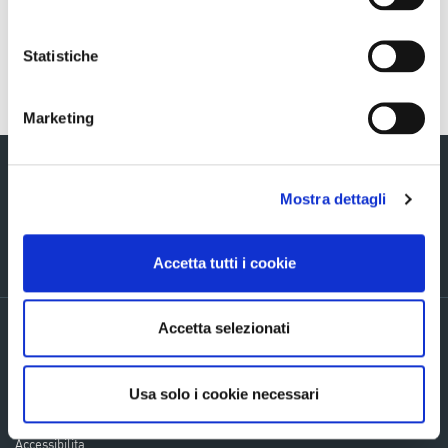
Statistiche
Torna indietro
Marketing
Mostra dettagli
Via Verizzo, 1030 - 31053 Pieve di Soligo (TV) tel +39 0438 980098 fax +39
Accetta tutti i cookie
0438 82096 C.F. - P.I. - R.I. 03916270261
Accetta selezionati
PRIVACY POLICY ED INFORMATIVE GENERALI
Accordi di contitolarità
Cookie Policy
Usa solo i cookie necessari
Company info
Mappa del sito
Accessibilita