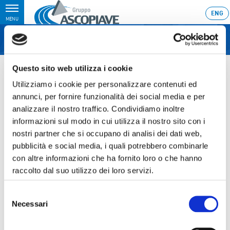
Toggle
ENG
MENU
navigation
Home
›
Ascopiave rafforza la propria presenza in Lombardia
Questo sito web utilizza i cookie
Ultimo aggiornamento: 28/10/2010 23:55
Utilizziamo i cookie per personalizzare contenuti ed
annunci, per fornire funzionalità dei social media e per
28.10.2010
analizzare il nostro traffico. Condividiamo inoltre
ASCOPIAVE RAFFORZA LA
informazioni sul modo in cui utilizza il nostro sito con i
nostri partner che si occupano di analisi dei dati web,
PROPRIA PRESENZA IN
pubblicità e social media, i quali potrebbero combinarle
LOMBARDIA
con altre informazioni che ha fornito loro o che hanno
raccolto dal suo utilizzo dei loro servizi.
Selezione
Necessari
del
Sezione download
consenso