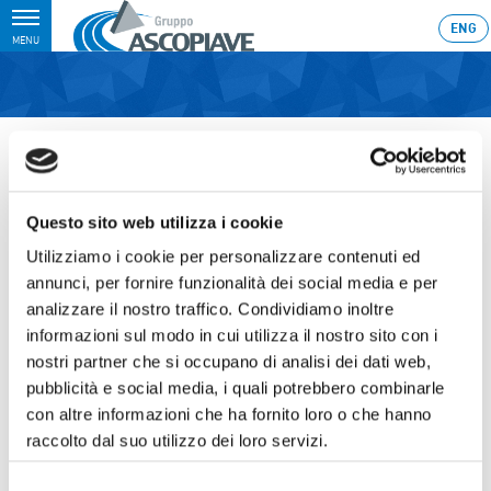
Toggle
ENG
MENU
navigation
Home
›
Approvati dal Consiglio di Amministrazione i risultati dell’esercizio
2012. Margini operativi e risultato di esercizio in forte crescita
Ultimo aggiornamento: 15/03/2013 23:52
Questo sito web utilizza i cookie
15.03.2013
Utilizziamo i cookie per personalizzare contenuti ed
APPROVATI DAL CONSIGLIO DI
annunci, per fornire funzionalità dei social media e per
AMMINISTRAZIONE I
analizzare il nostro traffico. Condividiamo inoltre
informazioni sul modo in cui utilizza il nostro sito con i
RISULTATI DELL’ESERCIZIO
nostri partner che si occupano di analisi dei dati web,
2012. MARGINI OPERATIVI E
pubblicità e social media, i quali potrebbero combinarle
con altre informazioni che ha fornito loro o che hanno
RISULTATO DI ESERCIZIO IN
raccolto dal suo utilizzo dei loro servizi.
FORTE CRESCITA
Selezione