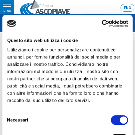
Toggle
ENG
MENU
navigation
Home
›
Consiglio di Amministrazione per l’approvazione del Resoconto
Questo sito web utilizza i cookie
Intermedio di Gestione al 30 settembre 2015
Utilizziamo i cookie per personalizzare contenuti ed
Ultimo aggiornamento: 09/11/2015 23:58
annunci, per fornire funzionalità dei social media e per
analizzare il nostro traffico. Condividiamo inoltre
09.11.2015
informazioni sul modo in cui utilizza il nostro sito con i
CONSIGLIO DI
nostri partner che si occupano di analisi dei dati web,
AMMINISTRAZIONE PER
pubblicità e social media, i quali potrebbero combinarle
con altre informazioni che ha fornito loro o che hanno
L’APPROVAZIONE DEL
raccolto dal suo utilizzo dei loro servizi.
RESOCONTO INTERMEDIO DI
Selezione
GESTIONE AL 30 SETTEMBRE
Necessari
del
2015
consenso