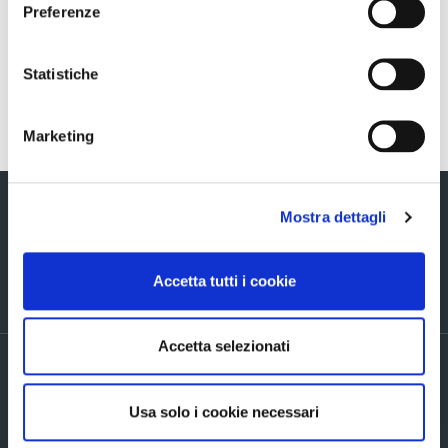
Preferenze
Statistiche
Torna indietro
Marketing
Mostra dettagli
Accetta tutti i cookie
Via Verizzo, 1030 - 31053 Pieve di Soligo (TV) tel +39 0438 980098 fax +39
0438 82096 C.F. - P.I. - R.I. 03916270261
Accetta selezionati
PRIVACY POLICY ED INFORMATIVE GENERALI
Accordi di contitolarità
Cookie Policy
Usa solo i cookie necessari
Company info