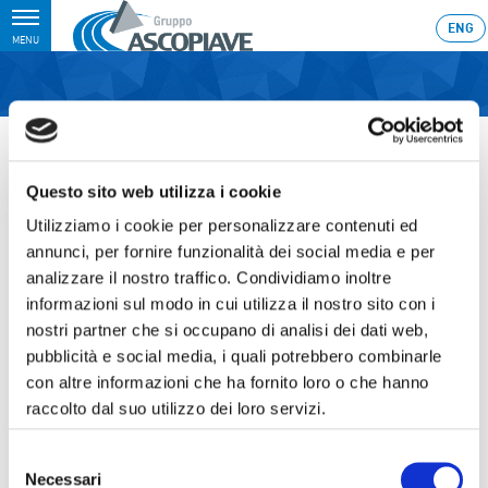
Toggle
ENG
MENU
navigation
Home
›
Consiglio di Amministrazione per l’approvazione del progetto di
bilancio di esercizio e del bilancio consolidato relativi all’esercizio chiuso
al 31 dicembre 2016
Questo sito web utilizza i cookie
Ultimo aggiornamento: 13/01/2017 8:36
Utilizziamo i cookie per personalizzare contenuti ed
annunci, per fornire funzionalità dei social media e per
14.03.2017
analizzare il nostro traffico. Condividiamo inoltre
CONSIGLIO DI
informazioni sul modo in cui utilizza il nostro sito con i
AMMINISTRAZIONE PER
nostri partner che si occupano di analisi dei dati web,
pubblicità e social media, i quali potrebbero combinarle
L’APPROVAZIONE DEL
con altre informazioni che ha fornito loro o che hanno
PROGETTO DI BILANCIO DI
raccolto dal suo utilizzo dei loro servizi.
ESERCIZIO E DEL BILANCIO
Selezione
CONSOLIDATO RELATIVI
Necessari
del