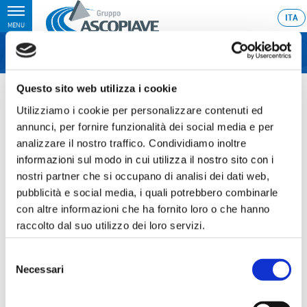
Toggle
ITA
MENU
navigation
Home
›
The development process of a prospectve business combination
Questo sito web utilizza i cookie
between Aeb-Gelsia Group and Ascopiave is under way
Utilizziamo i cookie per personalizzare contenuti ed
Last update: 2016/10/27 17:53
annunci, per fornire funzionalità dei social media e per
analizzare il nostro traffico. Condividiamo inoltre
27.10.2016
informazioni sul modo in cui utilizza il nostro sito con i
THE DEVELOPMENT PROCESS
nostri partner che si occupano di analisi dei dati web,
pubblicità e social media, i quali potrebbero combinarle
OF A PROSPECTVE BUSINESS
con altre informazioni che ha fornito loro o che hanno
COMBINATION BETWEEN
raccolto dal suo utilizzo dei loro servizi.
AEB-GELSIA GROUP AND
Selezione
ASCOPIAVE IS UNDER WAY
Necessari
del
consenso