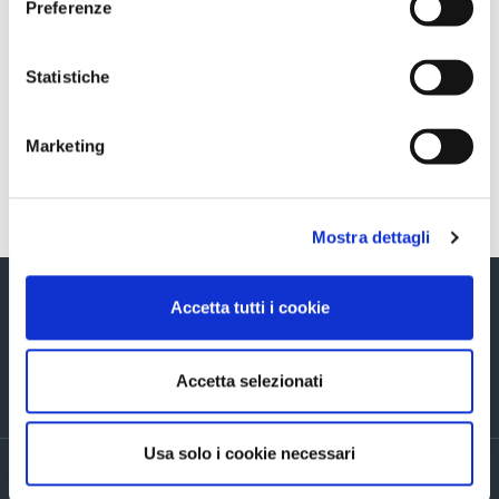
Preferenze
Sezione download
Statistiche
COS-Ascopiave-AEB-27102016-ENG
Marketing
Torna indietro
Mostra dettagli
Accetta tutti i cookie
Accetta selezionati
Via Verizzo, 1030 - 31053 Pieve di Soligo (TV) tel +39 0438 980098 fax +39
0438 82096 C.F. - P.I. - R.I. 03916270261
Usa solo i cookie necessari
Privacy policy
Cookie Policy