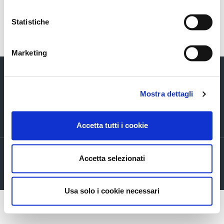
Statistiche
Torna indietro
Marketing
Mostra dettagli
Via Verizzo, 1030 - 31053 Pieve di Soligo (TV) tel +39 0438 980098 fax +39
Accetta tutti i cookie
0438 82096 C.F. - P.I. - R.I. 03916270261
Privacy policy
Accetta selezionati
Cookie Policy
Company info
Usa solo i cookie necessari