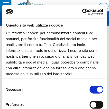
Toggle
ITA
MENU
navigation
Questo sito web utilizza i cookie
Home
›
Shareholders’ agreements
Utilizziamo i cookie per personalizzare contenuti ed
Last update: 2020/04/14 21:34
annunci, per fornire funzionalità dei social media e per
analizzare il nostro traffico. Condividiamo inoltre
14.04.2020
informazioni sul modo in cui utilizza il nostro sito con i
SHAREHOLDERS’
nostri partner che si occupano di analisi dei dati web,
pubblicità e social media, i quali potrebbero combinarle
AGREEMENTS
con altre informazioni che ha fornito loro o che hanno
raccolto dal suo utilizzo dei loro servizi.
Selezione
Necessari
del
Sezione download
consenso
COS_Ascopiave_Patto parasociale_ENG_14042020
Preferenze