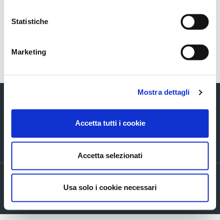
Resignation of Angelo Zaccari from Ascotrade's
Board.
Statistiche
Marketing
Torna indietro
Mostra dettagli
Accetta tutti i cookie
Via Verizzo, 1030 - 31053 Pieve di Soligo (TV) tel +39 0438 980098 fax +39
0438 82096 C.F. - P.I. - R.I. 03916270261
Accetta selezionati
Privacy policy
Usa solo i cookie necessari
Cookie Policy
Company info