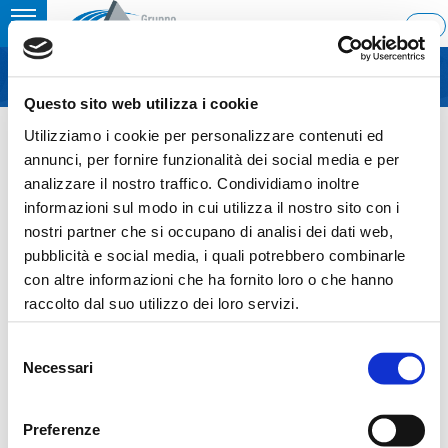
Toggle
ITA
MENU
navigation
Questo sito web utilizza i cookie
Home
›
Resignation of Angelo Zaccari from Ascotrade’s Board.
Utilizziamo i cookie per personalizzare contenuti ed
Last update: 2007/12/21 23:59
annunci, per fornire funzionalità dei social media e per
analizzare il nostro traffico. Condividiamo inoltre
21.12.2007
informazioni sul modo in cui utilizza il nostro sito con i
RESIGNATION OF ANGELO
nostri partner che si occupano di analisi dei dati web,
pubblicità e social media, i quali potrebbero combinarle
ZACCARI FROM ASCOTRADE’S
con altre informazioni che ha fornito loro o che hanno
BOARD.
raccolto dal suo utilizzo dei loro servizi.
Selezione
Necessari
del
consenso
Sezione download
Preferenze