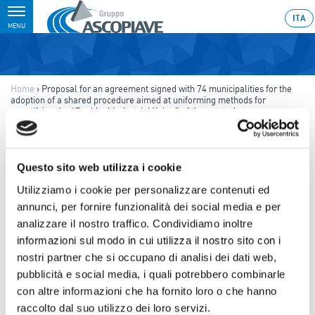
Toggle
ITA
MENU
navigation
Home
›
Proposal for an agreement signed with 74 municipalities for the
adoption of a shared procedure aimed at uniforming methods for
quantifying the “Residual Industrial Value” of the networks
Last update: 2011/01/28 23:37
28.01.2011
Questo sito web utilizza i cookie
PROPOSAL FOR AN
Utilizziamo i cookie per personalizzare contenuti ed
annunci, per fornire funzionalità dei social media e per
AGREEMENT SIGNED WITH 74
analizzare il nostro traffico. Condividiamo inoltre
MUNICIPALITIES FOR THE
informazioni sul modo in cui utilizza il nostro sito con i
ADOPTION OF A SHARED
nostri partner che si occupano di analisi dei dati web,
pubblicità e social media, i quali potrebbero combinarle
PROCEDURE AIMED AT
con altre informazioni che ha fornito loro o che hanno
UNIFORMING METHODS FOR
raccolto dal suo utilizzo dei loro servizi.