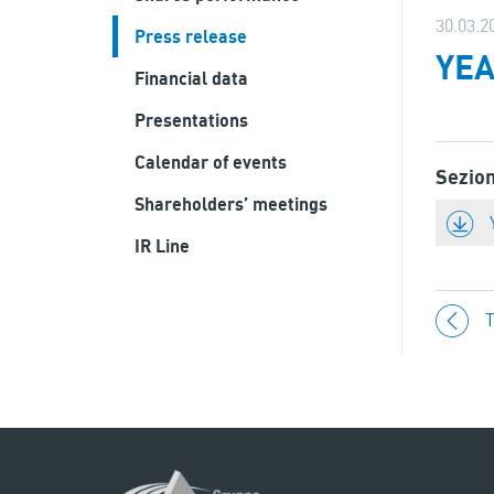
30.03.2
Press release
YEA
Financial data
Presentations
Calendar of events
Sezio
Shareholders’ meetings
IR Line
T