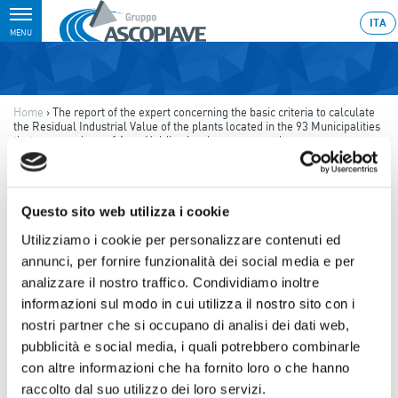
Toggle
ITA
MENU
navigation
Home
›
The report of the expert concerning the basic criteria to calculate
the Residual Industrial Value of the plants located in the 93 Municipalities
that are members of Asco Holding has been approved
Last update: 2011/12/02 23:58
02.12.2011
Questo sito web utilizza i cookie
THE REPORT OF THE EXPERT
Utilizziamo i cookie per personalizzare contenuti ed
annunci, per fornire funzionalità dei social media e per
CONCERNING THE BASIC
analizzare il nostro traffico. Condividiamo inoltre
CRITERIA TO CALCULATE THE
informazioni sul modo in cui utilizza il nostro sito con i
RESIDUAL INDUSTRIAL VALUE
nostri partner che si occupano di analisi dei dati web,
pubblicità e social media, i quali potrebbero combinarle
OF THE PLANTS LOCATED IN
con altre informazioni che ha fornito loro o che hanno
THE 93 MUNICIPALITIES THAT
raccolto dal suo utilizzo dei loro servizi.