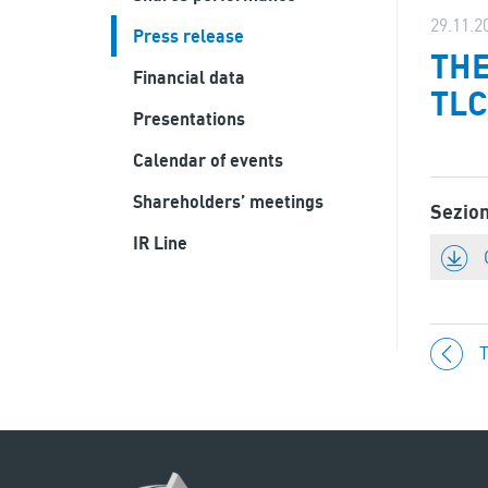
29.11.2
Press release
THE
Financial data
TLC
Presentations
Calendar of events
Shareholders’ meetings
Sezio
IR Line
T